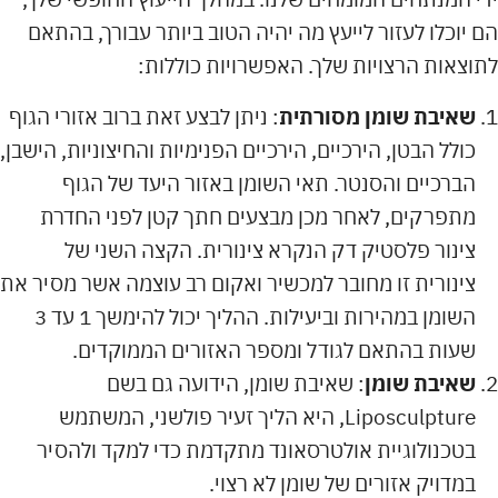
הם יוכלו לעזור לייעץ מה יהיה הטוב ביותר עבורך, בהתאם
לתוצאות הרצויות שלך. האפשרויות כוללות:
שאיבת שומן מסורתית
: ניתן לבצע זאת ברוב אזורי הגוף
כולל הבטן, הירכיים, הירכיים הפנימיות והחיצוניות, הישבן,
הברכיים והסנטר. תאי השומן באזור היעד של הגוף
מתפרקים, לאחר מכן מבצעים חתך קטן לפני החדרת
צינור פלסטיק דק הנקרא צינורית. הקצה השני של
צינורית זו מחובר למכשיר ואקום רב עוצמה אשר מסיר את
השומן במהירות וביעילות. ההליך יכול להימשך 1 עד 3
שעות בהתאם לגודל ומספר האזורים הממוקדים.
שאיבת שומן
: שאיבת שומן, הידועה גם בשם
Liposculpture, היא הליך זעיר פולשני, המשתמש
בטכנולוגיית אולטרסאונד מתקדמת כדי למקד ולהסיר
במדויק אזורים של שומן לא רצוי.