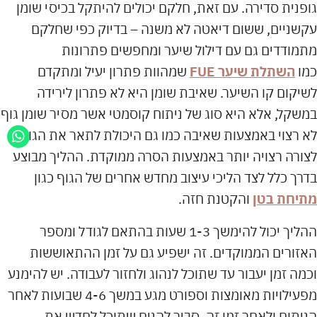
גופנית סדירה. עם זאת,
חלקם יכולים להיתקל בכיסי שומן
עקשניים, ששום דיאטה לא משנה – בדיוק כפי שחלקם
מתמודדים גם עם דילול שיער ומחפשים פתרונות
כמו
השתלת שיער FUE
שמהוות פתרון יעיל ומתקדם
לשיקום קו השיער. שאיבת שומן היא לא פתרון לירידה
במשקל, אלא היא סוג של ניתוח קוסמטי אשר מסיר שומן גוף
לא רצוי באמצעות שאיבה כמו גם היכולת לתאר את הגוף
לצורה רצויה יותר באמצעות הסרה ממוקדת. ההליך מבוצע
בדרך כלל לצד הליכי עיצוב מחדש אחרים של הגוף כגון
מתיחת בטן
והקטנת חזה.
ההליך יכול להימשך 1-3 שעות בהתאם לגודל ומספר
האזורים הממוקדים. זה ישפיע גם על זמן ההתאוששות
וכמה זמן יעבור עד שתוכל לנהוג ולחזור לעבודה. יש להימנע
מפעילויות מאומצות וספורט מגע במשך 4-6 שבועות לאחר
הניתוח ולאחר זמן זה, סביר להניח שתוכל לחדש את